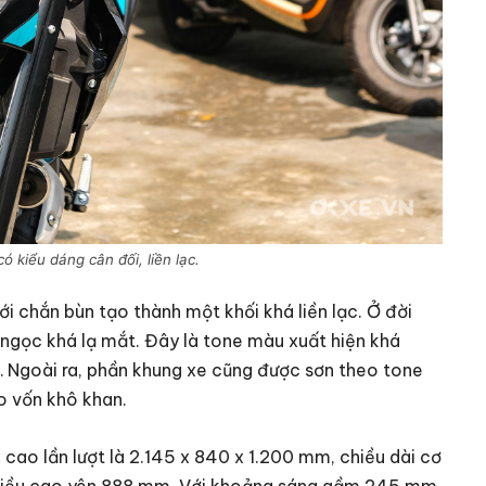
kiểu dáng cân đối, liền lạc.
i chắn bùn tạo thành một khối khá liền lạc. Ở đời
gọc khá lạ mắt. Đây là tone màu xuất hiện khá
 Ngoài ra, phần khung xe cũng được sơn theo tone
 vốn khô khan.
ao lần lượt là 2.145 x 840 x 1.200 mm, chiều dài cơ
hiều cao yên 888 mm. Với khoảng sáng gầm 245 mm