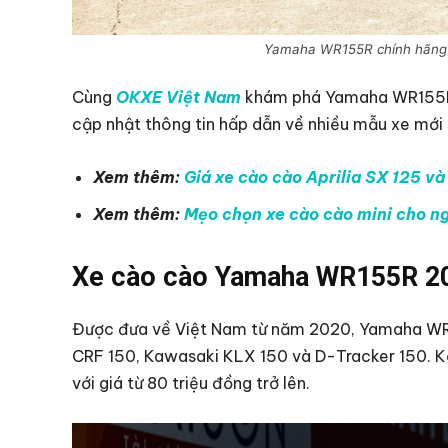
Yamaha WR155R chính hãng c
Cùng
OKXE Việt Nam
khám phá Yamaha WR155R 2
cập nhật thông tin hấp dẫn về nhiều mẫu xe mớ
Xem thêm:
Giá xe cào cào Aprilia SX 125 và
Xem thêm:
Mẹo chọn xe cào cào mini cho ngư
Xe cào cào Yamaha WR155R 20
Được đưa về Việt Nam từ năm 2020, Yamaha WR15
CRF 150, Kawasaki KLX 150 và D-Tracker 150. K
với giá từ 80 triệu đồng trở lên.