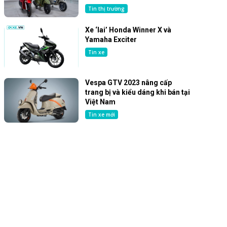
Tin thị trường
Xe ‘lai’ Honda Winner X và
Yamaha Exciter
Tin xe
Vespa GTV 2023 nâng cấp
trang bị và kiểu dáng khi bán tại
Việt Nam
Tin xe mới