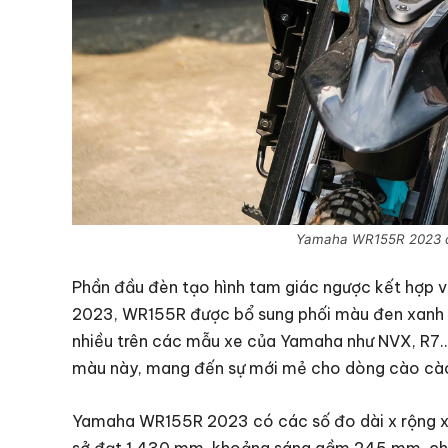
Yamaha WR155R 2023 có 
Phần đầu đèn tạo hình tam giác ngược kết hợp vớ
2023, WR155R được bổ sung phối màu đen xanh n
nhiều trên các mẫu xe của Yamaha như NVX, R7…
màu này, mang đến sự mới mẻ cho dòng cào cào
Yamaha WR155R 2023 có các số đo dài x rộng x c
sở đạt 1.430 mm, khoảng sáng gầm 245 mm, c