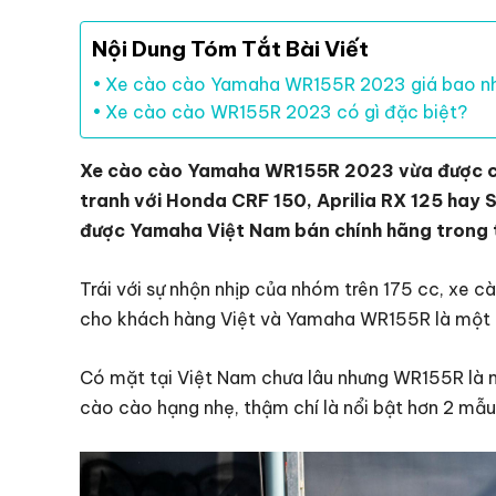
Nội Dung Tóm Tắt Bài Viết
Xe cào cào Yamaha WR155R 2023 giá bao n
Xe cào cào WR155R 2023 có gì đặc biệt?
Xe cào cào Yamaha WR155R 2023 vừa được các
tranh với Honda CRF 150, Aprilia RX 125 hay 
được Yamaha Việt Nam bán chính hãng trong th
Trái với sự nhộn nhịp của nhóm trên 175 cc, xe c
cho khách hàng Việt và Yamaha WR155R là một 
Có mặt tại Việt Nam chưa lâu nhưng WR155R là m
cào cào hạng nhẹ, thậm chí là nổi bật hơn 2 mẫu