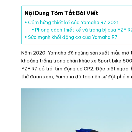
Nội Dung Tóm Tắt Bài Viết
Cảm hứng thiết kế của Yamaha R7 2021
Phong cách thiết kế và trang bị của YZF R
Sức mạnh khối động cơ của Yamaha R7
Năm 2020, Yamaha đã ngừng sản xuất mẫu mô tô S
khoảng trống trong phân khúc xe Sport bike 60
YZF R7 có trái tim động cơ CP2. Đặc biệt ngoạ
thử đoán xem, Yamaha đã tạo nên sự đột phá như