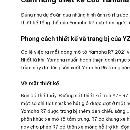
Đúng như dự đoán qua những hình ảnh rò rỉ trướ
thiết kế tổng thể của Yamaha R7 dựa trên ngườ
Phong cách thiết kế và trang bị của Y
Có lẽ việc ra mắt dòng mô tô Yamaha R7 2021 vớ
Nhất là khi, Yamaha muốn hoàn thiện danh mục 
trùm này đã dừng sản xuất Yamaha R6 trong nă
Về mặt thiết kế
Bạn có thể thấy: Đường nét thiết kế trên YZF R7
một số chi tiết như khe hút gió được đặt ở mặt n
Yamaha R7 được trang bị thêm đèn chiếu sáng LED
phân khúc xe mô tô tầm trung, R7 có khung xe h
này cho phép R7 có thân xe mỏng hỗ trợ khí độn