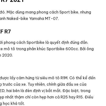
c đó. Mặc dùng mang phong cách Sport bike, nhưng
i anh Naked-bike Yamaha MT-07.
ZF R7
i phong cách Sportbike là quyết định đúng đắn.
xe mô tô trong phân khúc Sportbike 600cc. Bởi ông
m 2020.
 được lấy cảm hứng từ siêu mô tô R1M. Có thể kể đến
ạ trước của xe. Tuy nhiên, chính giữa đầu xe của
, hai bên là đèn định vị bắt mắt. Đặc biệt, trong
ẹp nhất thậm chí còn hẹp hơn cả R25 hay R15. Điều
g học khá tốt.