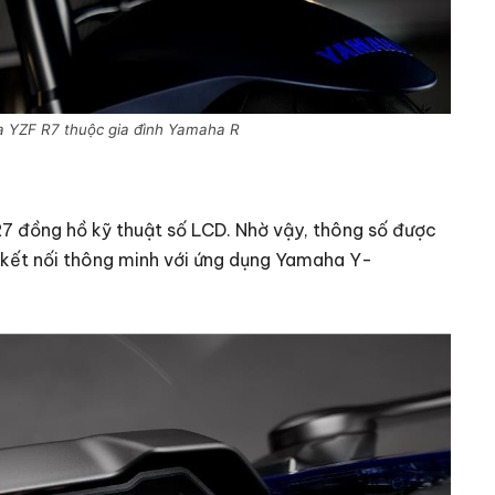
a YZF R7 thuộc gia đình Yamaha R
R7 đồng hồ kỹ thuật số LCD. Nhờ vậy, thông số được
ng kết nối thông minh với ứng dụng Yamaha Y-