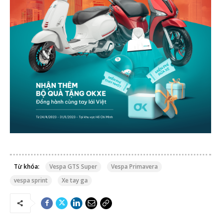
Từ khóa:
Vespa GTS Super
Vespa Primavera
vespa sprint
Xe tay ga