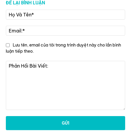
ĐỂ LẠI BÌNH LUẬN
Họ
Và
Tê
Ema
Lưu tên, email của tôi trong trình duyệt này cho lần bình
luận tiếp theo.
Phản
Hồi
Bài
Viết: