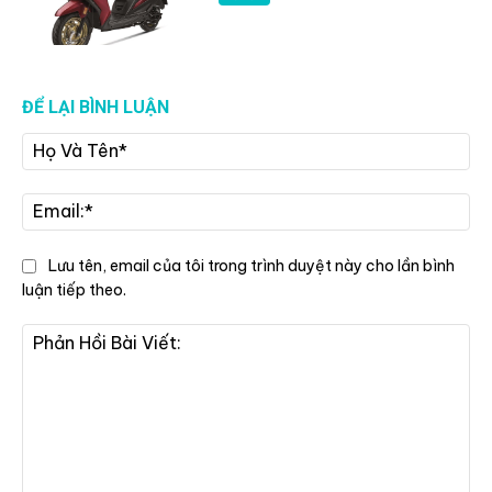
ĐỂ LẠI BÌNH LUẬN
Họ
Và
Tê
Ema
Lưu tên, email của tôi trong trình duyệt này cho lần bình
luận tiếp theo.