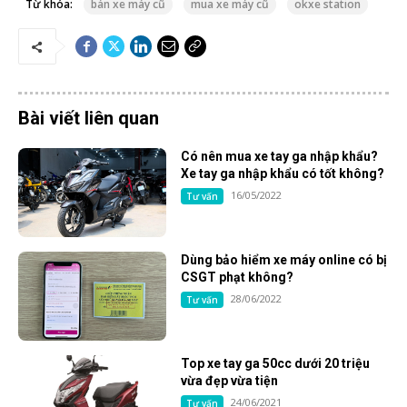
Từ khóa:
bán xe máy cũ
mua xe máy cũ
okxe station
Bài viết liên quan
Có nên mua xe tay ga nhập khẩu?
Xe tay ga nhập khẩu có tốt không?
16/05/2022
Tư vấn
Dùng bảo hiểm xe máy online có bị
CSGT phạt không?
28/06/2022
Tư vấn
Top xe tay ga 50cc dưới 20 triệu
vừa đẹp vừa tiện
24/06/2021
Tư vấn